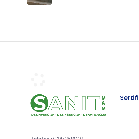
Sertif
Telefon :
018/258019