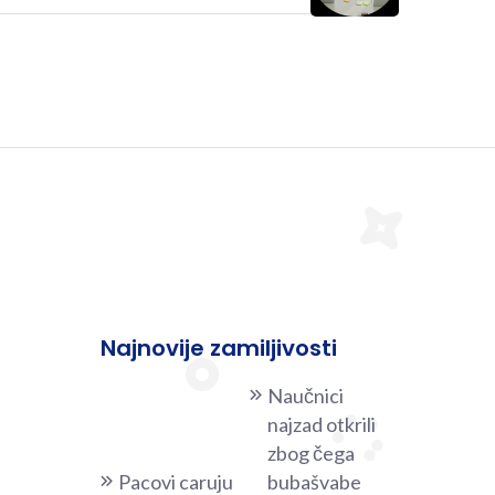
Najnovije zamiljivosti
Naučnici
najzad otkrili
zbog čega
Pacovi caruju
bubašvabe